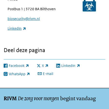
Postbus 1 | 3720 BA Bilthoven
biosecurity@rivm.nl
(externe link)
LinkedIn
Deel deze pagina
Facebook
X
LinkedIn
(externe link)
(externe link)
(externe link)
E-mail
WhatsApp
(externe link)
De zorg voor morgen
begint vandaag
RIVM