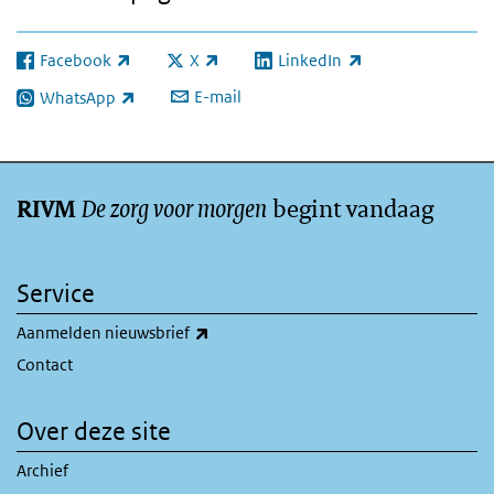
Facebook
X
LinkedIn
(externe link)
(externe link)
(externe link)
E-mail
WhatsApp
(externe link)
De zorg voor morgen
begint vandaag
RIVM
Service
(externe link)
Aanmelden nieuwsbrief
Contact
Over deze site
Archief