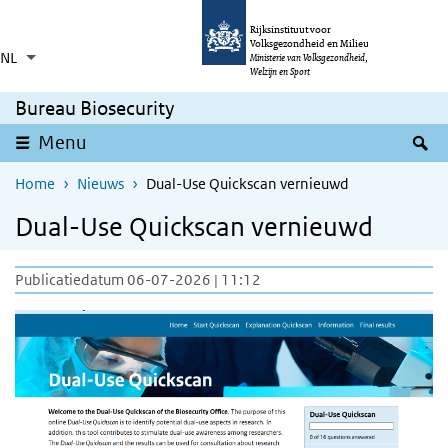
Overslaan en naar de inhoud gaan
Direct naar de hoofdnavigatie
Rijksinstituut voor
Volksgezondheid en Milieu
NL
Taalkeuze
Ingeklapt
Ministerie van Volksgezondheid,
Aanvullende acties weergeven
Welzijn en Sport
Bureau Biosecurity
Z
Menu
Home
Nieuws
Dual-Use Quickscan vernieuwd
Dual-Use Quickscan vernieuwd
Publicatiedatum 06-07-2026 | 11:12