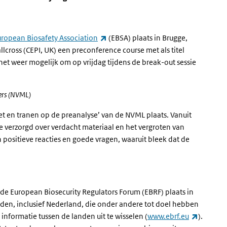
(externe link)
ropean Biosafety Association
(EBSA) plaats in Brugge,
llcross (CEPI, UK) een preconference course met als titel
 het weer mogelijk om op vrijdag tijdens de break-out sessie
ers (NVML)
et en tranen op de preanalyse’ van de NVML plaats. Vanuit
e verzorgd over verdacht materiaal en het vergroten van
positieve reacties en goede vragen, waaruit bleek dat de
 de European Biosecurity Regulators Forum (EBRF) plaats in
anden, inclusief Nederland, die onder andere tot doel hebben
(externe 
informatie tussen de landen uit te wisselen (
www.ebrf.eu
).