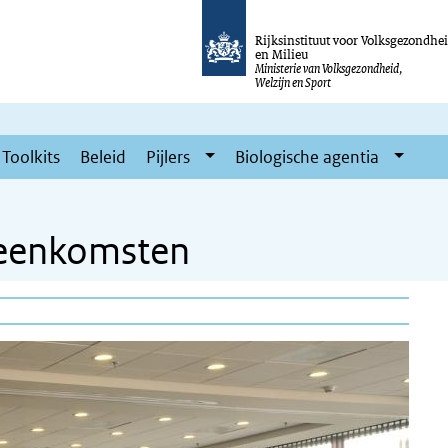
Rijksinstituut voor Volksgezondhe
en Milieu
Ministerie van Volksgezondheid,
Welzijn en Sport
Toolkits
Beleid
Pijlers
Biologische agentia
ijeenkomsten