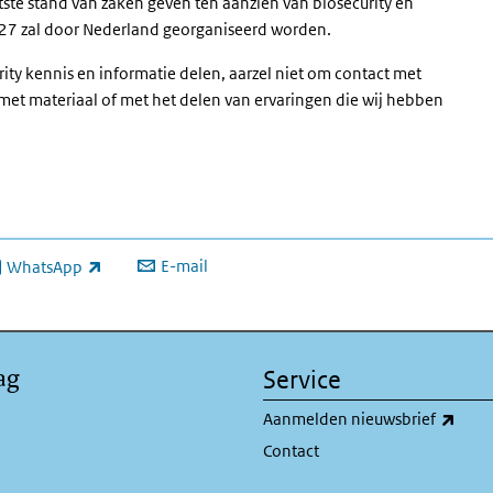
tste stand van zaken geven ten aanzien van biosecurity en
027 zal door Nederland georganiseerd worden.
rity kennis en informatie delen, aarzel niet om contact met
et materiaal of met het delen van ervaringen die wij hebben
E-mail
WhatsApp
xterne link)
ag
Service
(exte
Aanmelden nieuwsbrief
Contact