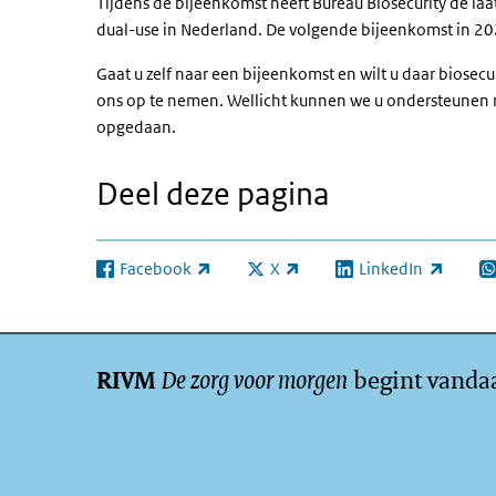
Tijdens de bijeenkomst heeft Bureau Biosecurity de laa
dual-use in Nederland. De volgende bijeenkomst in 2
Gaat u zelf naar een bijeenkomst en wilt u daar biosecu
ons op te nemen. Wellicht kunnen we u ondersteunen m
opgedaan.
Deel deze pagina
Facebook
X
LinkedIn
(externe link)
(externe link)
(externe link)
(e
De zorg voor morgen
begint vanda
RIVM