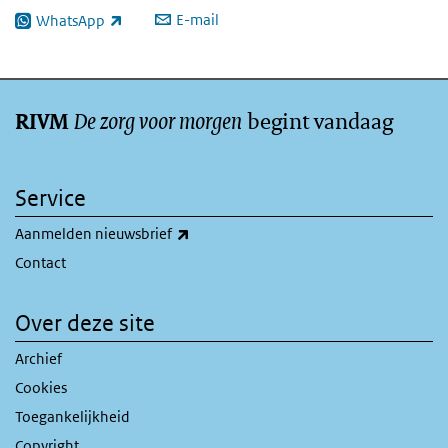
E-mail
WhatsApp
(externe link)
De zorg voor morgen
begint vandaag
RIVM
Service
(externe link)
Aanmelden nieuwsbrief
Contact
Over deze site
Archief
Cookies
Toegankelijkheid
Copyright