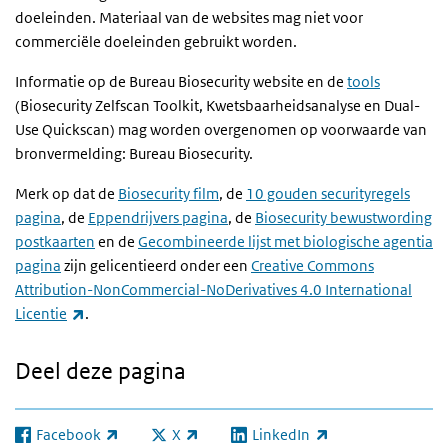
doeleinden. Materiaal van de websites mag niet voor
commerciële doeleinden gebruikt worden.
Informatie op de Bureau Biosecurity website en de
tools
(Biosecurity Zelfscan Toolkit, Kwetsbaarheidsanalyse en Dual-
Use Quickscan) mag worden overgenomen op voorwaarde van
bronvermelding: Bureau Biosecurity.
Merk op dat de
Biosecurity film
, de
10 gouden securityregels
pagina
, de
Eppendrijvers pagina
, de
Biosecurity bewustwording
postkaarten
en de
Gecombineerde lijst met biologische agentia
pagina
zijn gelicentieerd onder een
Creative Commons
Attribution-NonCommercial-NoDerivatives 4.0 International
(externe link)
Licentie
.
Deel deze pagina
Facebook
X
LinkedIn
(externe link)
(externe link)
(externe link)