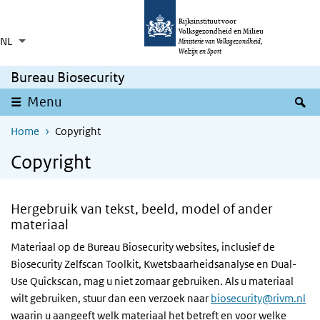
Overslaan en naar de inhoud gaan
Direct naar de hoofdnavigatie
Rijksinstituut voor
Volksgezondheid en Milieu
NL
Taalkeuze
Ingeklapt
Ministerie van Volksgezondheid,
Aanvullende acties weergeven
Welzijn en Sport
Bureau Biosecurity
Z
Menu
Home
Copyright
Copyright
Hergebruik van tekst, beeld, model of ander
materiaal
Materiaal op de Bureau Biosecurity websites, inclusief de
Biosecurity Zelfscan Toolkit, Kwetsbaarheidsanalyse en Dual-
Use Quickscan, mag u niet zomaar gebruiken. Als u materiaal
wilt gebruiken, stuur dan een verzoek naar
biosecurity@rivm.nl
waarin u aangeeft welk materiaal het betreft en voor welke