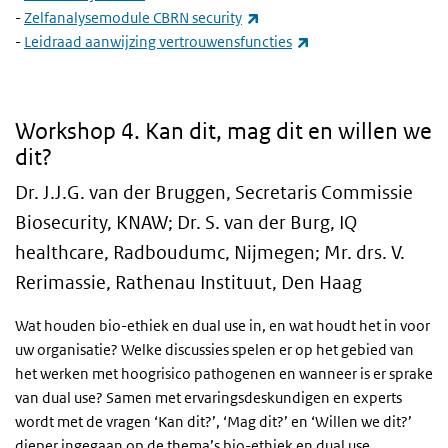
(externe link)
-
Zelfanalysemodule CBRN security
(externe link)
-
Leidraad aanwijzing vertrouwensfuncties
4. Kan dit, mag dit en willen we dit?
Workshop 4. Kan dit, mag dit en willen we
dit?
Dr. J.J.G. van der Bruggen, Secretaris Commissie
Biosecurity, KNAW; Dr. S. van der Burg, IQ
healthcare, Radboudumc, Nijmegen; Mr. drs. V.
Rerimassie, Rathenau Instituut, Den Haag
Wat houden bio-ethiek en dual use in, en wat houdt het in voor
uw organisatie? Welke discussies spelen er op het gebied van
het werken met hoogrisico pathogenen en wanneer is er sprake
van dual use? Samen met ervaringsdeskundigen en experts
wordt met de vragen ‘Kan dit?’, ‘Mag dit?’ en ‘Willen we dit?’
dieper ingegaan op de thema’s bio-ethiek en dual use.