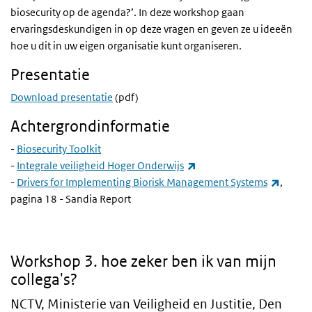
biosecurity op de agenda?’. In deze workshop gaan
ervaringsdeskundigen in op deze vragen en geven ze u ideeën
hoe u dit in uw eigen organisatie kunt organiseren.
Presentatie
Download presentatie
(pdf)
Achtergrondinformatie
-
Biosecurity Toolkit
(externe link)
-
Integrale veiligheid Hoger Onderwijs
(extern
-
Drivers for Implementing Biorisk Management Systems
,
pagina 18 - Sandia Report
3. Hoe zeker ben ik van mijn collega's
Workshop 3. hoe zeker ben ik van mijn
collega's?
NCTV, Ministerie van Veiligheid en Justitie, Den