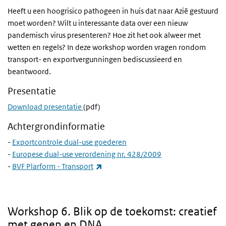
Heeft u een hoogrisico pathogeen in huis dat naar Azië gestuurd
moet worden? Wilt u interessante data over een nieuw
pandemisch virus presenteren? Hoe zit het ook alweer met
wetten en regels? In deze workshop worden vragen rondom
transport- en exportvergunningen bediscussieerd en
beantwoord.
Presentatie
Download presentatie
(pdf)
Achtergrondinformatie
-
Exportcontrole dual-use goederen
-
Europese dual-use verordening nr. 428/2009
(externe link)
-
BVF Plarform - Transport
6. Blik op de toekomst: creatief met genen en DNA
Workshop 6. Blik op de toekomst: creatief
met genen en DNA