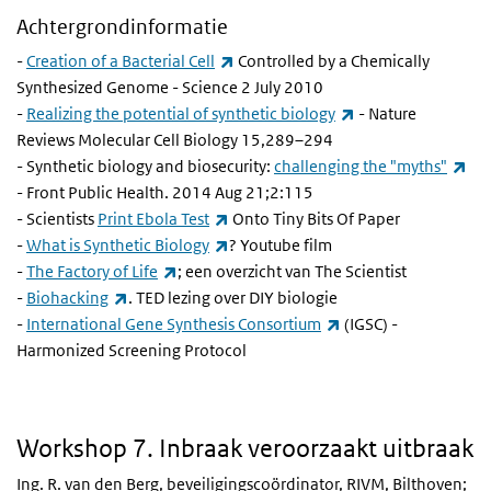
Achtergrondinformatie
(externe link)
-
Creation of a Bacterial Cell
Controlled by a Chemically
Synthesized Genome - Science 2 July 2010
(externe link)
-
Realizing the potential of synthetic biology
- Nature
Reviews Molecular Cell Biology 15,289–294
(ex
- Synthetic biology and biosecurity:
challenging the "myths"
- Front Public Health. 2014 Aug 21;2:115
(externe link)
- Scientists
Print Ebola Test
Onto Tiny Bits Of Paper
(externe link)
-
What is Synthetic Biology
? Youtube film
(externe link)
-
The Factory of Life
; een overzicht van The Scientist
(externe link)
-
Biohacking
. TED lezing over DIY biologie
(externe link)
-
International Gene Synthesis Consortium
(IGSC) -
Harmonized Screening Protocol
7. Inbraak veroorzaakt uitbraak
Workshop 7. Inbraak veroorzaakt uitbraak
Ing. R. van den Berg, beveiligingscoördinator,
RIVM
, Bilthoven;