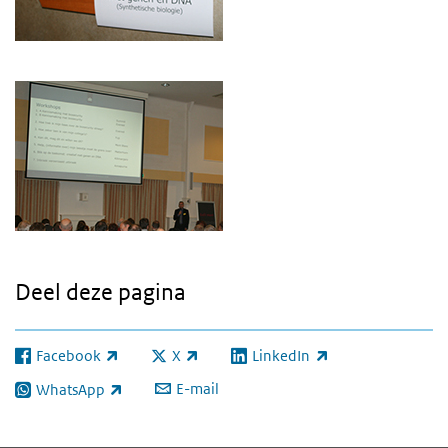
Deel deze pagina
Facebook
X
LinkedIn
(externe link)
(externe link)
(externe link)
E-mail
WhatsApp
(externe link)