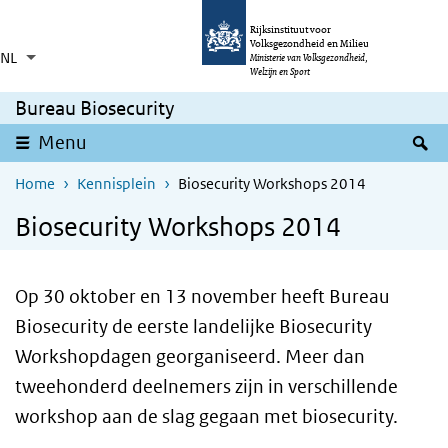
Overslaan en naar de inhoud gaan
Direct naar de hoofdnavigatie
Rijksinstituut voor
Volksgezondheid en Milieu
NL
Taalkeuze
Ingeklapt
Ministerie van Volksgezondheid,
Aanvullende acties weergeven
Welzijn en Sport
Bureau Biosecurity
Z
Menu
Home
Kennisplein
Biosecurity Workshops 2014
Biosecurity Workshops 2014
Op 30 oktober en 13 november heeft Bureau
Biosecurity de eerste landelijke Biosecurity
Workshopdagen georganiseerd. Meer dan
tweehonderd deelnemers zijn in verschillende
workshop aan de slag gegaan met biosecurity.