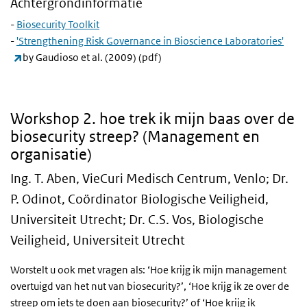
Achtergrondinformatie
-
Biosecurity Toolkit
-
'Strengthening Risk Governance in Bioscience Laboratories'
(externe link)
by Gaudioso et al. (2009) (pdf)
2. Hoe trek ik mijn baas over de streep
Workshop 2. hoe trek ik mijn baas over de
biosecurity streep? (Management en
organisatie)
Ing. T. Aben, VieCuri Medisch Centrum, Venlo; Dr.
P. Odinot, Coördinator Biologische Veiligheid,
Universiteit Utrecht; Dr. C.S. Vos, Biologische
Veiligheid, Universiteit Utrecht
Worstelt u ook met vragen als: ‘Hoe krijg ik mijn management
overtuigd van het nut van biosecurity?’, ‘Hoe krijg ik ze over de
streep om iets te doen aan biosecurity?’ of ‘Hoe krijg ik