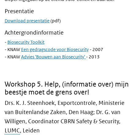
Presentatie
Download presentatie
(pdf)
Achtergrondinformatie
-
Biosecurity Toolkit
-
KNAW
Een gedragscode voor Biosecurity
- 2007
-
KNAW
Advies 'Bouwen aan Biosecurity'
- 2013
5. Help, (informatie over) mijn beestje moet de grens over!
Workshop 5. Help, (informatie over) mijn
beestje moet de grens over!
Drs. K. J. Steenhoek, Exportcontrole, Ministerie
van Buitenlandse Zaken, Den Haag; Dr. G. van
Willigen, Coordinator CBRN Safety & Security,
LUMC
, Leiden