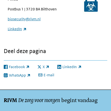
Postbus 1 | 3720 BA Bilthoven
biosecurity@rivm.nl
(externe link)
LinkedIn
Deel deze pagina
Facebook
X
LinkedIn
(externe link)
(externe link)
(externe link)
E-mail
WhatsApp
(externe link)
De zorg voor morgen
begint vandaag
RIVM