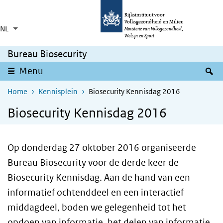
Overslaan en naar de inhoud gaan
Direct naar de hoofdnavigatie
Rijksinstituut voor
Volksgezondheid en Milieu
NL
Taalkeuze
Ingeklapt
Ministerie van Volksgezondheid,
Aanvullende acties weergeven
Welzijn en Sport
Bureau Biosecurity
Z
Menu
Home
Kennisplein
Biosecurity Kennisdag 2016
Biosecurity Kennisdag 2016
Op donderdag 27 oktober 2016 organiseerde
Bureau Biosecurity voor de derde keer de
Biosecurity Kennisdag. Aan de hand van een
informatief ochtenddeel en een interactief
middagdeel, boden we gelegenheid tot het
opdoen van informatie, het delen van informatie