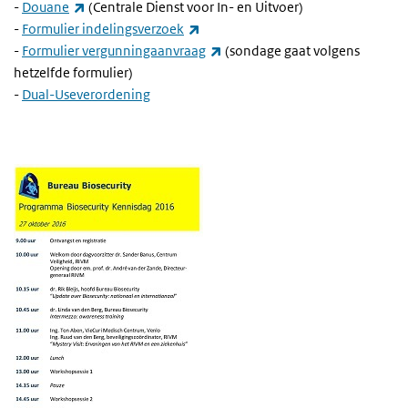
(externe link)
-
Douane
(Centrale Dienst voor In- en Uitvoer)
(externe link)
-
Formulier indelingsverzoek
(externe link)
-
Formulier vergunningaanvraag
(sondage gaat volgens
hetzelfde formulier)
-
Dual-Useverordening