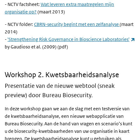
- NCTV factsheet:
Wat leveren extra maatregelen mijn
organisatie op?
(maart 2013)
- NCTV folder:
CBRN-security begint met een zelfanalyse
(maart
2014)
(e
-
'Strengthening Risk Governance in Bioscience Laboratories'
by Gaudioso et al. (2009) (pdf)
2. Kwetsbaarheidsanalyse
Workshop 2. Kwetsbaarheidsanalyse
Presentatie van de nieuwe webtool (sneak
preview) door Bureau Biosecurity.
In deze workshop gaan we aan de slag met een testversie van
de kwetsbaarheidsanalyse, een nieuwe webapplicatie van
Bureau Biosecurity. Aan de hand van vragen en scenario’s kunt
u de biosecurity-kwetsbaarheden van uw organisatie in kaart
brengen. De kwetsbaarheidsanalyse kunt u gebruiken als