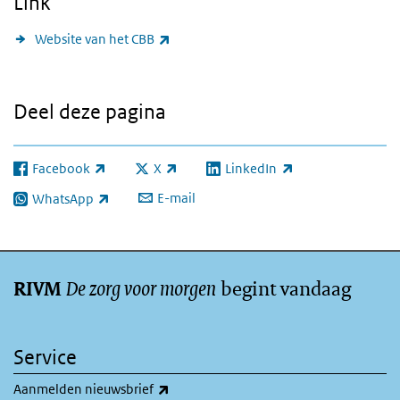
Link
(externe link)
Website van het CBB
Deel deze pagina
Facebook
X
LinkedIn
(externe link)
(externe link)
(externe link)
E-mail
WhatsApp
(externe link)
De zorg voor morgen
begint vandaag
RIVM
Service
(externe link)
Aanmelden nieuwsbrief