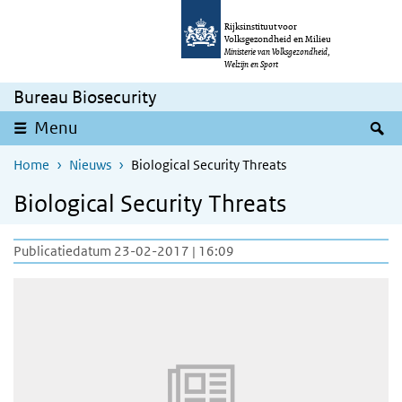
Overslaan en naar de inhoud gaan
Direct naar de hoofdnavigatie
Rijksinstituut voor
Volksgezondheid en Milieu
Ministerie van Volksgezondheid,
Welzijn en Sport
Bureau Biosecurity
Z
Menu
Home
Nieuws
Biological Security Threats
Biological Security Threats
Publicatiedatum 23-02-2017 | 16:09