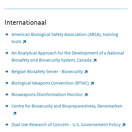
Internationaal
American Biological Safety Association (ABSA), training
(externe link)
tools
An Analytical Approach for the Development of a National
(externe link)
Biosafety and Biosecurity System, Canada
(externe link)
Belgian Biosafety Server - Biosecurity
(externe link)
Biological Weapons Convention (BTWC)
(externe link)
Bioweapons Disinformation Monitor
Centre for Biosecurity and Biopreparedness, Denemarken
(externe link)
(ex
Dual Use Research of Concern - U.S. Governement Policy