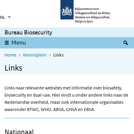
Overslaan en naar de inhoud gaan
Direct naar de hoofdnavigatie
Rijksinstituut voor
Volksgezondheid en Milieu
NL
Taalkeuze
Ingeklapt
Ministerie van Volksgezondheid,
Aanvullende acties weergeven
Welzijn en Sport
Bureau Biosecurity
Z
Menu
Home
Kennisplein
Links
Links
Links naar relevante websites met informatie over biosafety,
biosecurity en dual-use. Hier vindt u onder andere links naar de
Nederlandse overheid, maar ook internationale organisaties
waaronder BTWC, WHO, ABSA, GHSA en EBSA.
Nationaal