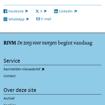
Facebook
X
LinkedIn
(externe link)
(externe link)
(externe link)
E-mail
WhatsApp
(externe link)
De zorg voor morgen
begint vandaag
RIVM
Service
(externe link)
Aanmelden nieuwsbrief
Contact
Over deze site
Archief