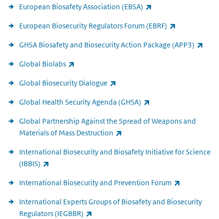
(externe link)
European Biosafety Association (EBSA)
(externe link
European Biosecurity Regulators Forum (EBRF)
(exte
GHSA Biosafety and Biosecurity Action Package (APP3)
(externe link)
Global Biolabs
(externe link)
Global Biosecurity Dialogue
(externe link)
Global Health Security Agenda (GHSA)
Global Partnership Against the Spread of Weapons and
(externe link)
Materials of Mass Destruction
International Biosecurity and Biosafety Initiative for Science
(externe link)
(IBBIS)
(externe lin
International Biosecurity and Prevention Forum
International Experts Groups of Biosafety and Biosecurity
(externe link)
Regulators (IEGBBR)