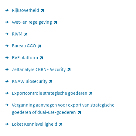
(externe link)
Rijksoverheid
(externe link)
Wet- en regelgeving
(externe link)
RIVM
(externe link)
Bureau GGO
(externe link)
BVF platform
(externe link)
Zelfanalyse CBRNE Security
(externe link)
KNAW Biosecurity
(externe link)
Exportcontrole strategische goederen
Vergunning aanvragen voor export van strategische
(externe link)
goederen of dual-use-goederen
(externe link)
Loket Kennisveiligheid