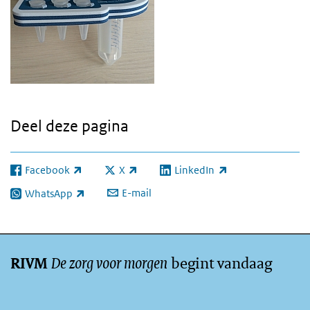
Deel deze pagina
Facebook
X
LinkedIn
(externe link)
(externe link)
(externe link)
E-mail
WhatsApp
(externe link)
De zorg voor morgen
begint vandaag
RIVM