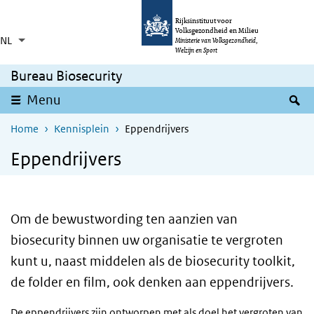
Overslaan en naar de inhoud gaan
Direct naar de hoofdnavigatie
Rijksinstituut voor
Volksgezondheid en Milieu
NL
Taalkeuze
Ingeklapt
Ministerie van Volksgezondheid,
Aanvullende acties weergeven
Welzijn en Sport
Bureau Biosecurity
Z
Menu
Home
Kennisplein
Eppendrijvers
Eppendrijvers
Om de bewustwording ten aanzien van
biosecurity binnen uw organisatie te vergroten
kunt u, naast middelen als de biosecurity toolkit,
de folder en film, ook denken aan eppendrijvers.
De eppendrijvers zijn ontworpen met als doel het vergroten van