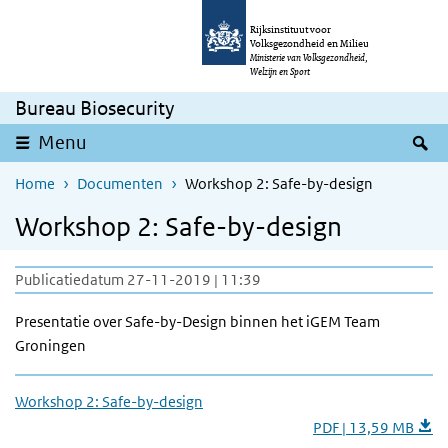
Overslaan en naar de inhoud gaan
Direct naar de hoofdnavigatie
Rijksinstituut voor
Volksgezondheid en Milieu
Ministerie van Volksgezondheid,
Welzijn en Sport
Bureau Biosecurity
Z
Menu
Home
Documenten
Workshop 2: Safe-by-design
Workshop 2: Safe-by-design
Publicatiedatum 27-11-2019 | 11:39
Presentatie over Safe-by-Design binnen het iGEM Team
Groningen
Workshop 2: Safe-by-design
PDF | 13,59 MB