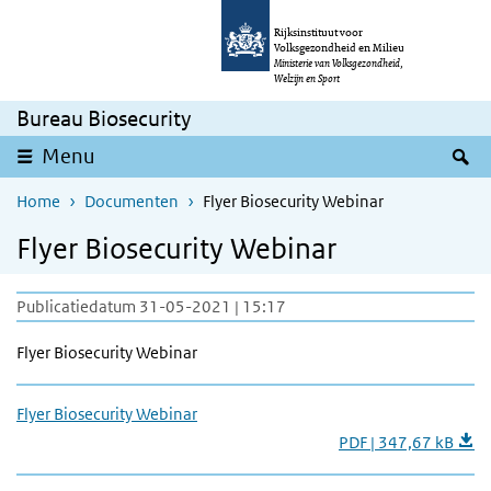
Overslaan en naar de inhoud gaan
Direct naar de hoofdnavigatie
Rijksinstituut voor
Volksgezondheid en Milieu
Ministerie van Volksgezondheid,
Welzijn en Sport
Bureau Biosecurity
Z
Menu
Home
Documenten
Flyer Biosecurity Webinar
Flyer Biosecurity Webinar
Publicatiedatum 31-05-2021 | 15:17
Flyer Biosecurity Webinar
Flyer Biosecurity Webinar
PDF | 347,67 kB