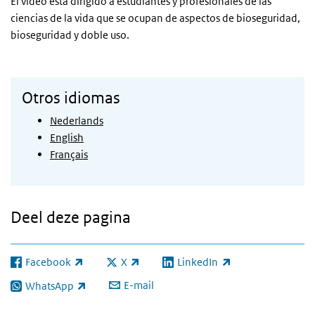
El vídeo está dirigido a estudiantes y profesionales de las
ciencias de la vida que se ocupan de aspectos de bioseguridad,
bioseguridad y doble uso.
Otros idiomas
Nederlands
English
Français
Deel deze pagina
Facebook
X
LinkedIn
(externe link)
(externe link)
(externe link)
E-mail
WhatsApp
(externe link)